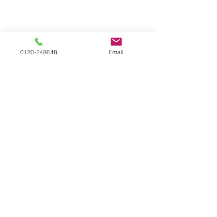
0120-248648
Email
有限会社太田硝子工業
兵庫県神戸市の
ガラス・サッシ・網戸・カギ・エクステリア
〒658-0046 兵庫県神戸市東灘区
御影本町3丁目3番1号
TEL.0120-248648
TEL.078-821-1642 FAX.078-821-1643
E-mail:
ota-garasu@miracle.ocn.ne.jp