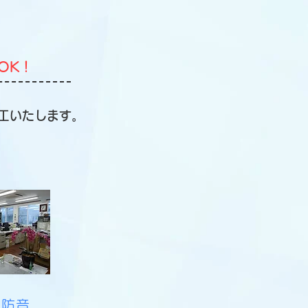
OK！
工いたします。
・防音