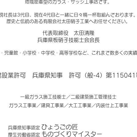
地域密着型のガラス・サッシ工事店です。
現社長は3代目、現在4代目と一緒に日々精一杯取組んでおります
歴史と伝統のある有限会社太田硝子工業へお任せください。
代表取締役 太田清隆
​兵庫県板硝子技能士会会長
・児童館・小学校・中学校・高等学校など、これまで数多くの実
建設業許可 兵庫県知事 許可（般-4）第115041
一級ガラス施工技能士／二級建築施工管理技士
ガラス工事業／建具工事業／大工工事業／内装仕上工事業
ひょうごの匠
兵庫県知事認定
ものづくりマイスター
厚生労働省認定