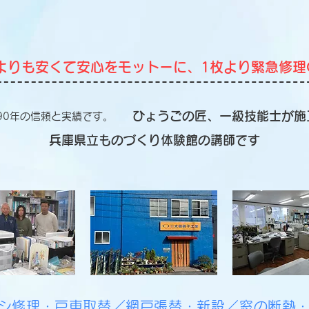
よりも安くて安心をモットーに、1枚より緊急修理
ひょうごの匠、一級技能士が施
90年の信頼と実績です。
兵庫県立ものづくり体験館の講師です
シ修理・戸車取替／網戸張替・新設／窓の断熱